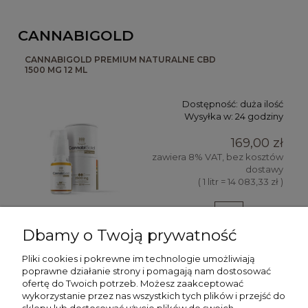
CANNABIGOLD
CANNABIGOLD PREMIUM NATURALNE CBD
1500 MG 12 ML
Dostępność:
duża ilość
Wysyłka w:
24 godziny
169,00 zł
zawiera 8% VAT, bez kosztów
dostawy
( 1 litr = 14 083,33 zł )
Dbamy o Twoją prywatność
DO KOSZYKA
Pliki cookies i pokrewne im technologie umożliwiają
poprawne działanie strony i pomagają nam dostosować
ofertę do Twoich potrzeb. Możesz zaakceptować
wykorzystanie przez nas wszystkich tych plików i przejść do
POMOC