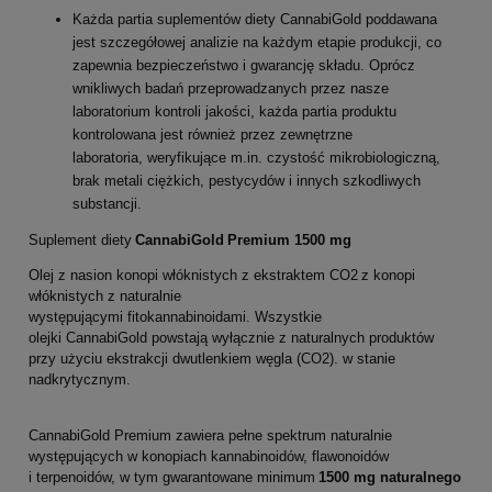
Każda partia suplementów diety CannabiGold poddawana
jest szczegółowej analizie na każdym etapie produkcji, co
zapewnia bezpieczeństwo i gwarancję składu. Oprócz
wnikliwych badań przeprowadzanych przez nasze
laboratorium kontroli jakości, każda partia produktu
kontrolowana jest również przez zewnętrzne
laboratoria, weryfikujące m.in. czystość mikrobiologiczną,
brak metali ciężkich, pestycydów i innych szkodliwych
substancji.
Suplement diety
CannabiGold Premium
1500 mg
Olej z nasion konopi włóknistych z ekstraktem CO2 z konopi
włóknistych z naturalnie
występującymi fitokannabinoidami. Wszystkie
olejki CannabiGold powstają wyłącznie z naturalnych produktów
przy użyciu ekstrakcji dwutlenkiem węgla (CO2). w stanie
nadkrytycznym.
CannabiGold Premium zawiera pełne spektrum naturalnie
występujących w konopiach kannabinoidów, flawonoidów
i terpenoidów, w tym gwarantowane minimum
1500 mg naturalnego