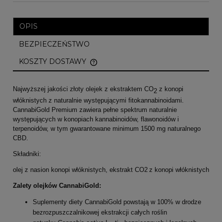
OPIS
BEZPIECZEŃSTWO
KOSZTY DOSTAWY
CENA NIE ZAWIERA EWENTUALNYCH KOSZTÓW
PŁATNOŚCI
Najwyższej jakości złoty olejek z ekstraktem CO
z konopi
2
włóknistych z naturalnie występującymi fitokannabinoidami.
CannabiGold Premium zawiera pełne spektrum naturalnie
występujących w konopiach kannabinoidów, flawonoidów i
terpenoidów, w tym gwarantowane minimum 1500 mg naturalnego
CBD.
Składniki:
olej z nasion konopi włóknistych, ekstrakt CO2 z konopi włóknistych
Zalety olejków CannabiGold:
Suplementy diety CannabiGold powstają w 100% w drodze
bezrozpuszczalnikowej ekstrakcji całych roślin