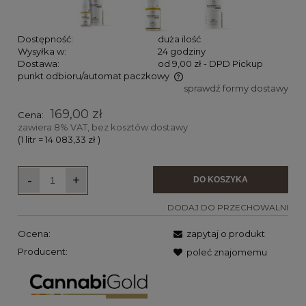
Dostępność:
duża ilość
Wysyłka w:
24 godziny
Dostawa:
od 9,00 zł
- DPD Pickup
punkt odbioru/automat paczkowy
sprawdź formy dostawy
Cena nie zawiera ewentualnych kosztów płatności
169,00 zł
Cena:
zawiera 8% VAT, bez kosztów dostawy
(1
litr
=
14 083,33 zł
)
-
+
DO KOSZYKA
DODAJ DO PRZECHOWALNI
Ocena:
zapytaj o produkt
Producent:
poleć znajomemu