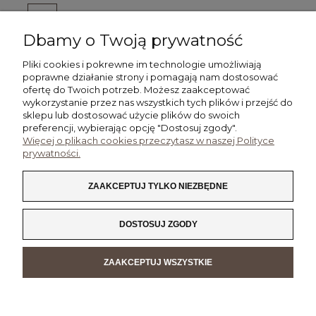
Dbamy o Twoją prywatność
DO KOSZYKA
Pliki cookies i pokrewne im technologie umożliwiają
poprawne działanie strony i pomagają nam dostosować
ofertę do Twoich potrzeb. Możesz zaakceptować
wykorzystanie przez nas wszystkich tych plików i przejść do
POMOC
sklepu lub dostosować użycie plików do swoich
preferencji, wybierając opcję "Dostosuj zgody".
Więcej o plikach cookies przeczytasz w naszej Polityce
MOJE KONTO
prywatności.
PŁATNOŚCI I DOSTAWA
ZAAKCEPTUJ TYLKO NIEZBĘDNE
INFORMACJE
DOSTOSUJ ZGODY
O NAS
ZAAKCEPTUJ WSZYSTKIE
POKAŻ PEŁNĄ WERSJĘ STRONY