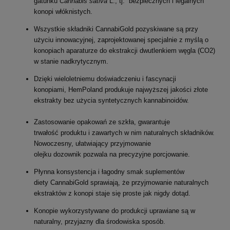
gatunku
Cannabis sativa
L., tj. bezpiecznych i legalnych
konopi włóknistych.
Wszystkie składniki CannabiGold pozyskiwane są przy
użyciu innowacyjnej, zaprojektowanej specjalnie z myślą o
konopiach aparaturze do ekstrakcji dwutlenkiem węgla (CO2)
w stanie nadkrytycznym.
Dzięki wieloletniemu doświadczeniu i fascynacji
konopiami, HemPoland produkuje najwyższej jakości złote
ekstrakty bez użycia syntetycznych kannabinoidów.
Zastosowanie opakowań ze szkła, gwarantuje
trwałość produktu i zawartych w nim naturalnych składników.
Nowoczesny, ułatwiający przyjmowanie
olejku dozownik pozwala na precyzyjne porcjowanie.
Płynna konsystencja i łagodny smak suplementów
diety CannabiGold sprawiają, że przyjmowanie naturalnych
ekstraktów z konopi staje się proste jak nigdy dotąd.
Konopie wykorzystywane do produkcji uprawiane są w
naturalny, przyjazny dla środowiska sposób.