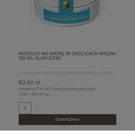
MAZIDŁO NA SKÓRĘ W OKOLICACH MIĘŚNI
150 ML KLIMUSZKO
Producent:
EM FOOD & PHARMA PRODUCTION
SPÓŁKA Z OGRANICZONĄ
82,60 zł
ODPOWIEDZIALNOŚCIĄ
zawiera 23% VAT, bez kosztów dostawy
( 1 litr = 550,67 zł )
DO KOSZYKA