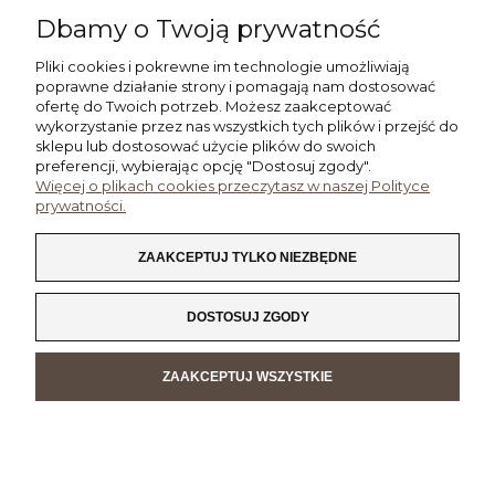
Dbamy o Twoją prywatność
«
»
1
2
3
Pliki cookies i pokrewne im technologie umożliwiają
poprawne działanie strony i pomagają nam dostosować
ofertę do Twoich potrzeb. Możesz zaakceptować
wykorzystanie przez nas wszystkich tych plików i przejść do
POMOC
sklepu lub dostosować użycie plików do swoich
preferencji, wybierając opcję "Dostosuj zgody".
Więcej o plikach cookies przeczytasz w naszej Polityce
MOJE KONTO
prywatności.
PŁATNOŚCI I DOSTAWA
ZAAKCEPTUJ TYLKO NIEZBĘDNE
INFORMACJE
DOSTOSUJ ZGODY
O NAS
ZAAKCEPTUJ WSZYSTKIE
POKAŻ PEŁNĄ WERSJĘ STRONY
SKLEP INTERNETOWY SHOPER.PL