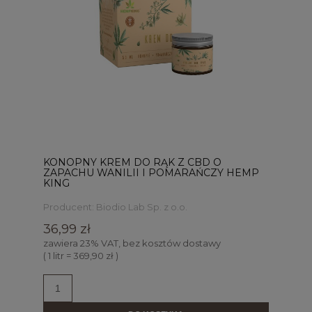
KONOPNY KREM DO RĄK Z CBD O
ZAPACHU WANILII I POMARAŃCZY HEMP
KING
Producent:
Biodio Lab Sp. z o.o.
36,99 zł
zawiera 23% VAT, bez kosztów dostawy
( 1 litr = 369,90 zł )