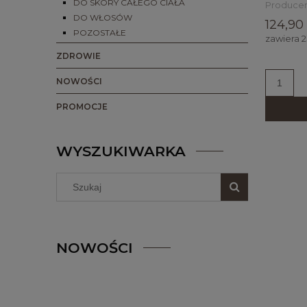
DO SKÓRY CAŁEGO CIAŁA
Producen
DO WŁOSÓW
124,90 
POZOSTAŁE
zawiera 
ZDROWIE
NOWOŚCI
PROMOCJE
WYSZUKIWARKA
NOWOŚCI