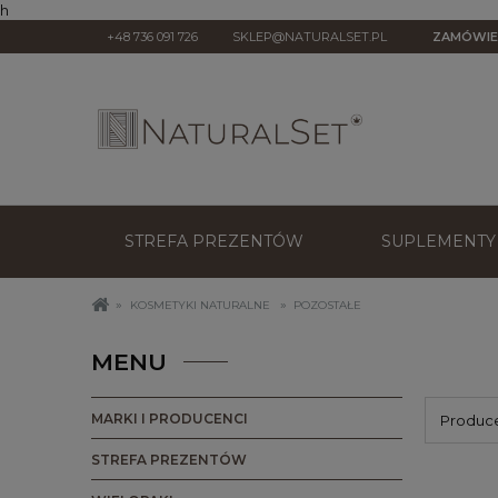
h
+48 736 091 726
SKLEP@NATURALSET.PL
ZAMÓWIE
STREFA PREZENTÓW
SUPLEMENTY 
»
»
KOSMETYKI NATURALNE
POZOSTAŁE
MENU
MARKI I PRODUCENCI
Produce
STREFA PREZENTÓW