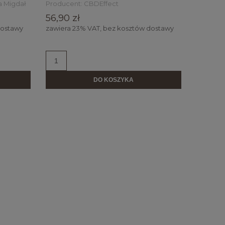
 Migdał
Producent:
CBDEffect
56,90 zł
dostawy
zawiera 23% VAT, bez kosztów dostawy
DO KOSZYKA