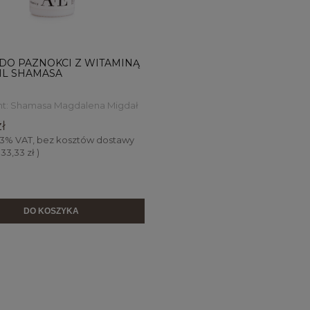
DO PAZNOKCI Z WITAMINĄ
 ML SHAMASA
t:
Shamasa Magdalena Migdał
ł
23% VAT, bez kosztów dostawy
 333,33 zł )
DO KOSZYKA
MALINOWE WZGÓRZE DŻE
OWE WZGÓRZE DŻEM Z
OWOCÓW LEŚNYCH BEZ C
NY 270 G NISKOSŁODZONY
270 G 97% OWOCÓW NATU
WOCÓW NATURALNY DŻEM
DŻEM
ł
21,90 zł