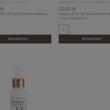
t:
India Cosmetics
Producent:
Shamasa Magdalena
zł
32,00 zł
23% VAT, bez kosztów dostawy
zawiera 23% VAT, bez kosztów 
( 1 kg = 1 066,67 zł )
DO KOSZYKA
DO KOSZYKA