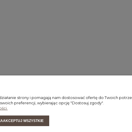
 działanie strony i pomagają nam dostosować ofertę do Twoich potr
 swoich preferencji, wybierając opcję "Dostosuj zgody".
ści.
PŁATNOŚCI I DOSTAWA
INFORMACJE
ZAAKCEPTUJ WSZYSTKIE
FORMY PŁATNOŚCI
POLITYKA PRYWA
CZAS I KOSZTY DOSTAWY