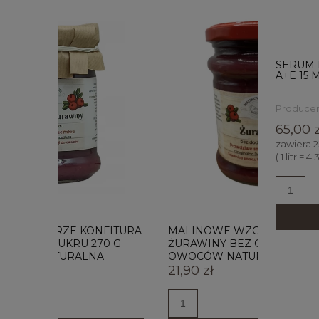
SERUM 
A+E 15
Producen
65,00 z
zawiera 
( 1 litr = 4
FITURA
MALINOWE WZGÓRZE DŻEM Z
MALIN
0 G
ŻURAWINY BEZ CUKRU 270 G 97%
ŻURAWI
OWOCÓW NATURALNY
85% O
21,90 zł
21,90 z