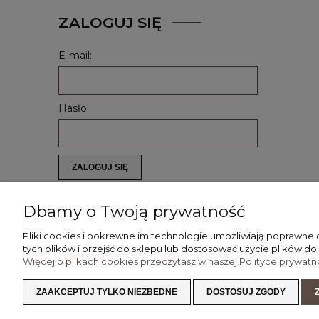
ZALOGUJ SIĘ
E-mail:
Hasło:
ZALOGUJ SIĘ
Nie pamiętasz hasła?
Zarejestruj się
Dbamy o Twoją prywatność
Pliki cookies i pokrewne im technologie umożliwiają poprawne
tych plików i przejść do sklepu lub dostosować użycie plików do
Więcej o plikach cookies przeczytasz w naszej Polityce prywatno
POMOC
MOJE KONTO
ZAAKCEPTUJ TYLKO NIEZBĘDNE
DOSTOSUJ ZGODY
REGULAMIN
TWOJE ZAMÓWIENIA
ZWROTY I REKLAMACJE
USTAWIENIA KONTA