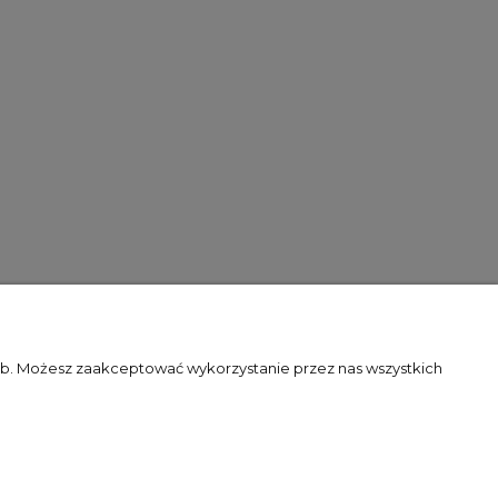
zeb. Możesz zaakceptować wykorzystanie przez nas wszystkich
O NAS
TNOŚCI
KONTAKT
O NAS