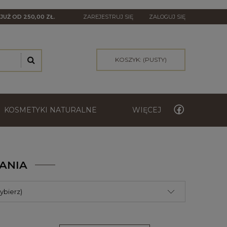
A
JUŻ OD 250,00 ZŁ.
ZAREJESTRUJ SIĘ
ZALOGUJ SIĘ
KOSZYK:
(PUSTY)
KOSMETYKI NATURALNE
WIĘCEJ
ANIA
ybierz)