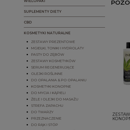
WIELOPAKI
POZO
SUPLEMENTY DIETY
CBD
KOSMETYKI NATURALNE
ZESTAWY PREZENTOWE
MGIEŁKI, TONIKI I HYDROLATY
PASTY DO ZĘBÓW
ZESTAWY KOSMETYKÓW
SERUM REGENERUJĄCE
OLEJKI ROŚLINNE
DO OPALANIA & PO OPALANIU
KOSMETYKI KONOPNE
DO MYCIA I KĄPIELI
ŻELE I OLEJKI DO MASAŻU
STREFA ZAPACHU
DO TWARZY
ZESTAW
KONOPN
PRZEZNACZENIE
DO RĄK I STÓP