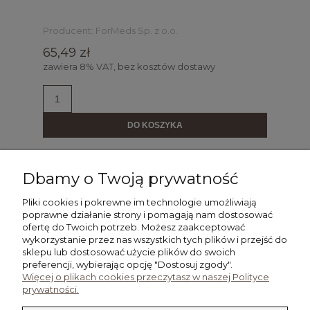
Producent:
ForMeds Sp. z o.o.
65,49 zł
zawiera 8% VAT, bez kosztów dostawy
DO KOSZYKA
Dbamy o Twoją prywatność
«
»
1
2
3
4
5
...
10
Pliki cookies i pokrewne im technologie umożliwiają
poprawne działanie strony i pomagają nam dostosować
ofertę do Twoich potrzeb. Możesz zaakceptować
wykorzystanie przez nas wszystkich tych plików i przejść do
POMOC
sklepu lub dostosować użycie plików do swoich
preferencji, wybierając opcję "Dostosuj zgody".
Więcej o plikach cookies przeczytasz w naszej Polityce
MOJE KONTO
prywatności.