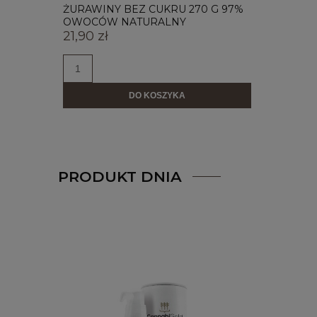
0 G
ŻURAWINY BEZ CUKRU 270 G 97%
ŻURAWI
OWOCÓW NATURALNY
85% O
21,90 zł
21,90 z
DO KOSZYKA
PRODUKT DNIA