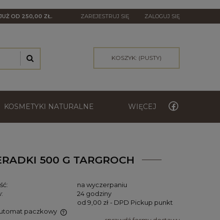
JUŻ OD 250,00 ZŁ.
ZAREJESTRUJ SIĘ
ZALOGUJ SIĘ
KOSZYK:
(PUSTY)
KOSMETYKI NATURALNE
WIĘCEJ
ERADKI 500 G TARGROCH
ść:
na wyczerpaniu
:
24 godziny
od 9,00 zł
- DPD Pickup punkt
automat paczkowy