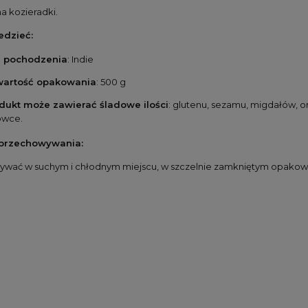
a kozieradki.
edzieć:
j pochodzenia
: Indie
artość opakowania
: 500 g
dukt może zawierać śladowe ilości
: glutenu, sezamu, migdałów, 
owce.
przechowywania:
wać w suchym i chłodnym miejscu, w szczelnie zamkniętym opakow