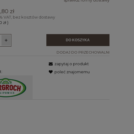
sprawdź formy dostawy
wentualnych
,80 zł
% VAT, bez kosztów dostawy
60 zł
)
+
DO KOSZYKA
DODAJ DO PRZECHOWALNI
zapytaj o produkt
t:
poleć znajomemu