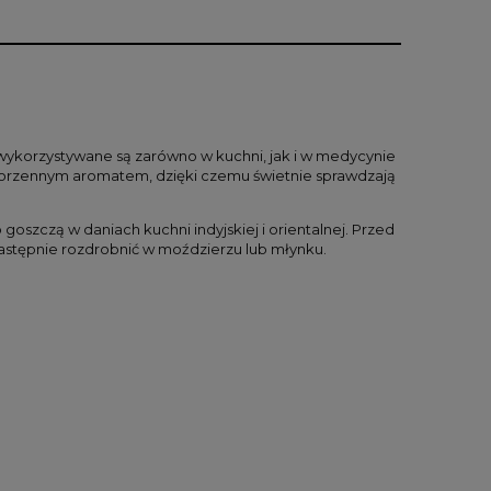
ERA EWENTUALNYCH
NOŚCI
 wykorzystywane są zarówno w kuchni, jak i w medycynie
korzennym aromatem, dzięki czemu świetnie sprawdzają
goszczą w daniach kuchni indyjskiej i orientalnej. Przed
astępnie rozdrobnić w moździerzu lub młynku.