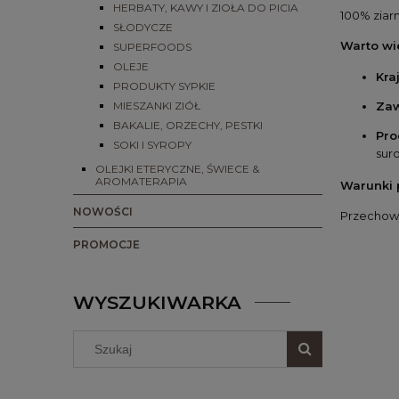
HERBATY, KAWY I ZIOŁA DO PICIA
100% ziarn
SŁODYCZE
Warto wi
SUPERFOODS
OLEJE
Kra
PRODUKTY SYPKIE
MIESZANKI ZIÓŁ
Zaw
BAKALIE, ORZECHY, PESTKI
Pro
SOKI I SYROPY
sur
OLEJKI ETERYCZNE, ŚWIECE &
AROMATERAPIA
Warunki 
NOWOŚCI
Przechowy
PROMOCJE
WYSZUKIWARKA