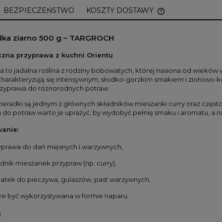
BEZPIECZEŃSTWO
KOSZTY DOSTAWY
CENA NIE ZAWI
dka ziarno 500 g – TARGROCH
KOSZTÓW PŁAT
zna przyprawa z kuchni Orientu
a to jadalna roślina z rodziny bobowatych, której nasiona od wieków
Charakteryzują się intensywnym, słodko-gorzkim smakiem i ziołowo-
przyprawa do różnorodnych potraw.
ieradki są jednym z głównych składników mieszanki curry oraz często 
do potraw warto je uprażyć, by wydobyć pełnię smaku i aromatu, a n
anie:
yprawa do dań mięsnych i warzywnych,
adnik mieszanek przypraw (np. curry),
atek do pieczywa, gulaszów, past warzywnych,
e być wykorzystywana w formie naparu.
: