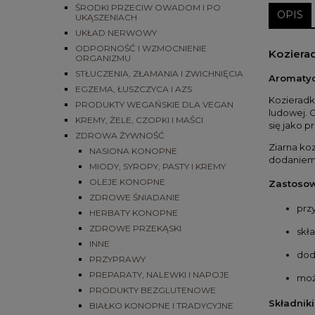
ŚRODKI PRZECIW OWADOM I PO
OPIS
UKĄSZENIACH
UKŁAD NERWOWY
ODPORNOŚĆ I WZMOCNIENIE
Koziera
ORGANIZMU
STŁUCZENIA, ZŁAMANIA I ZWICHNIĘCIA
Aromatyc
EGZEMA, ŁUSZCZYCA I AZS
Kozieradk
PRODUKTY WEGAŃSKIE DLA VEGAN
ludowej. 
KREMY, ŻELE, CZOPKI I MAŚCI
się jako 
ZDROWA ŻYWNOŚĆ
Ziarna koz
NASIONA KONOPNE
dodaniem 
MIODY, SYROPY, PASTY I KREMY
OLEJE KONOPNE
Zastosow
ZDROWE ŚNIADANIE
prz
HERBATY KONOPNE
ZDROWE PRZEKĄSKI
skł
INNE
dod
PRZYPRAWY
PREPARATY, NALEWKI I NAPOJE
moż
PRODUKTY BEZGLUTENOWE
Składniki
BIAŁKO KONOPNE I TRADYCYJNE