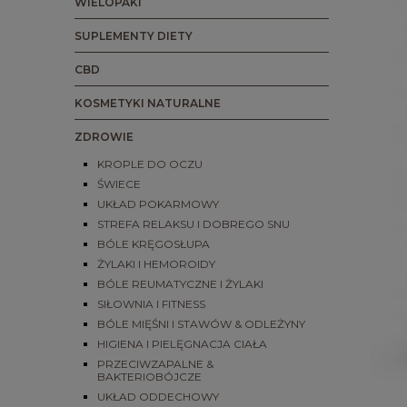
WIELOPAKI
SUPLEMENTY DIETY
CBD
KOSMETYKI NATURALNE
ZDROWIE
KROPLE DO OCZU
ŚWIECE
UKŁAD POKARMOWY
STREFA RELAKSU I DOBREGO SNU
BÓLE KRĘGOSŁUPA
ŻYLAKI I HEMOROIDY
BÓLE REUMATYCZNE I ŻYLAKI
SIŁOWNIA I FITNESS
BÓLE MIĘŚNI I STAWÓW & ODLEŻYNY
HIGIENA I PIELĘGNACJA CIAŁA
PRZECIWZAPALNE &
BAKTERIOBÓJCZE
UKŁAD ODDECHOWY