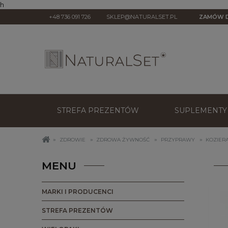
h
+48 736 091 726
SKLEP@NATURALSET.PL
ZAMÓW D
STREFA PREZENTÓW
SUPLEMENTY 
»
»
»
»
ZDROWIE
ZDROWA ŻYWNOŚĆ
PRZYPRAWY
KOZIER
MENU
MARKI I PRODUCENCI
STREFA PREZENTÓW