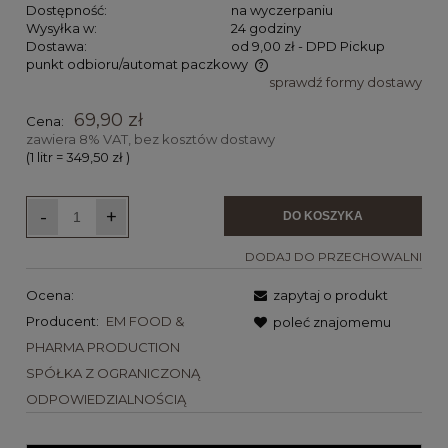
Dostępność:
na wyczerpaniu
Wysyłka w:
24 godziny
Dostawa:
od 9,00 zł
- DPD Pickup
punkt odbioru/automat paczkowy
sprawdź formy dostawy
Cena nie zawiera ewentualnych kosztów płatności
69,90 zł
Cena:
zawiera 8% VAT, bez kosztów dostawy
(1
litr
=
349,50 zł
)
-
+
DO KOSZYKA
DODAJ DO PRZECHOWALNI
Ocena:
zapytaj o produkt
Producent:
EM FOOD &
poleć znajomemu
PHARMA PRODUCTION
SPÓŁKA Z OGRANICZONĄ
ODPOWIEDZIALNOŚCIĄ