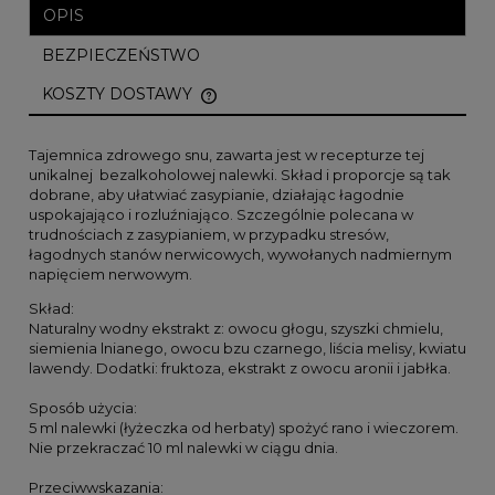
OPIS
BEZPIECZEŃSTWO
KOSZTY DOSTAWY
CENA NIE ZAWIERA EWENTUALNYCH KOSZTÓW
PŁATNOŚCI
Tajemnica zdrowego snu, zawarta jest w recepturze tej
unikalnej bezalkoholowej nalewki. Skład i proporcje są tak
dobrane, aby ułatwiać zasypianie, działając łagodnie
uspokajająco i rozluźniająco. Szczególnie polecana w
trudnościach z zasypianiem, w przypadku stresów,
łagodnych stanów nerwicowych, wywołanych nadmiernym
napięciem nerwowym.
Skład:
Naturalny wodny ekstrakt z: owocu głogu, szyszki chmielu,
siemienia lnianego, owocu bzu czarnego, liścia melisy, kwiatu
lawendy. Dodatki: fruktoza, ekstrakt z owocu aronii i jabłka.
Sposób użycia:
5 ml nalewki (łyżeczka od herbaty) spożyć rano i wieczorem.
Nie przekraczać 10 ml nalewki w ciągu dnia.
Przeciwwskazania: