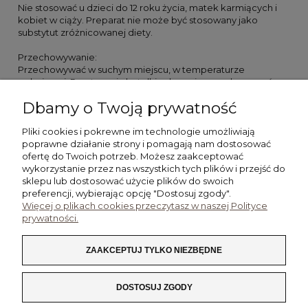
Nie stosować u dzieci do 12 roku życia, matek karmiących i
kobiet w ciąży. Preparat nie może być stosowany jako
substytut zróżnicowanej diety.
Przechowywanie:
Przechowywać w suchym miejscu, w temperaturze
pokojowej. Po otwarciu butelki zaleca się przechowywać w
lodówce. Chronić od światła w miejscu niedostępnym dla
Dbamy o Twoją prywatność
dzieci.
Pliki cookies i pokrewne im technologie umożliwiają
Opinia UM w Poznaniu.
poprawne działanie strony i pomagają nam dostosować
ofertę do Twoich potrzeb. Możesz zaakceptować
wykorzystanie przez nas wszystkich tych plików i przejść do
POMOC
sklepu lub dostosować użycie plików do swoich
preferencji, wybierając opcję "Dostosuj zgody".
Więcej o plikach cookies przeczytasz w naszej Polityce
MOJE KONTO
prywatności.
PŁATNOŚCI I DOSTAWA
ZAAKCEPTUJ TYLKO NIEZBĘDNE
INFORMACJE
DOSTOSUJ ZGODY