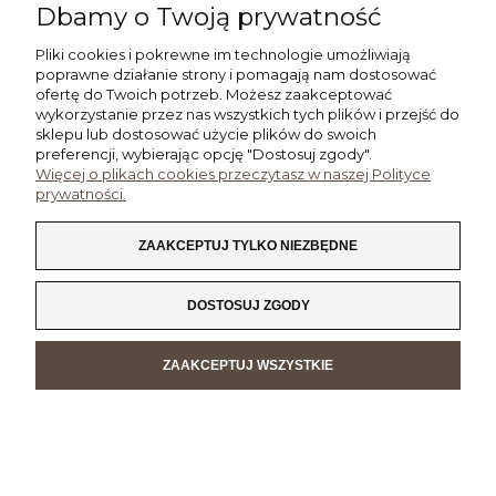
Dbamy o Twoją prywatność
PŁATNOŚCI I DOSTAWA
Pliki cookies i pokrewne im technologie umożliwiają
poprawne działanie strony i pomagają nam dostosować
INFORMACJE
ofertę do Twoich potrzeb. Możesz zaakceptować
wykorzystanie przez nas wszystkich tych plików i przejść do
sklepu lub dostosować użycie plików do swoich
O NAS
preferencji, wybierając opcję "Dostosuj zgody".
Więcej o plikach cookies przeczytasz w naszej Polityce
prywatności.
POKAŻ PEŁNĄ WERSJĘ STRONY
ZAAKCEPTUJ TYLKO NIEZBĘDNE
SKLEP INTERNETOWY SHOPER.PL
DOSTOSUJ ZGODY
ZAAKCEPTUJ WSZYSTKIE