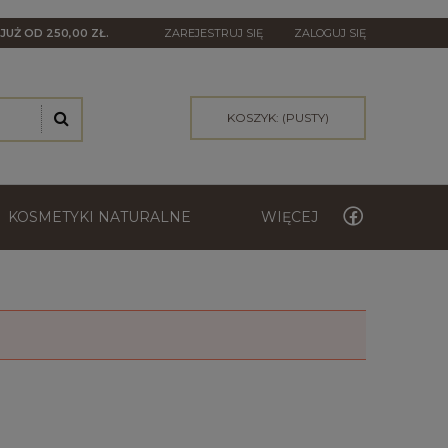
A
JUŻ OD 250,00 ZŁ.
ZAREJESTRUJ SIĘ
ZALOGUJ SIĘ
KOSZYK:
(PUSTY)
KOSMETYKI NATURALNE
WIĘCEJ