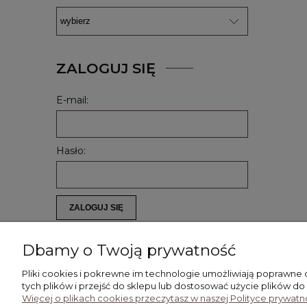
ZALOGUJ SIĘ
E-mail:
Hasło:
ZALOGUJ SIĘ
Nie pamiętasz hasła?
Zarejestruj się
Dbamy o Twoją prywatność
Pliki cookies i pokrewne im technologie umożliwiają poprawne
tych plików i przejść do sklepu lub dostosować użycie plików do
Więcej o plikach cookies przeczytasz w naszej Polityce prywatno
POMOC
MOJE KONTO