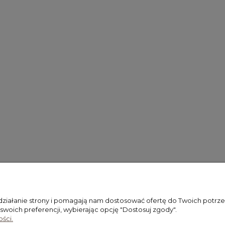
 działanie strony i pomagają nam dostosować ofertę do Twoich potr
 swoich preferencji, wybierając opcję "Dostosuj zgody".
ści.
PŁATNOŚCI I DOSTAWA
INFORMACJE