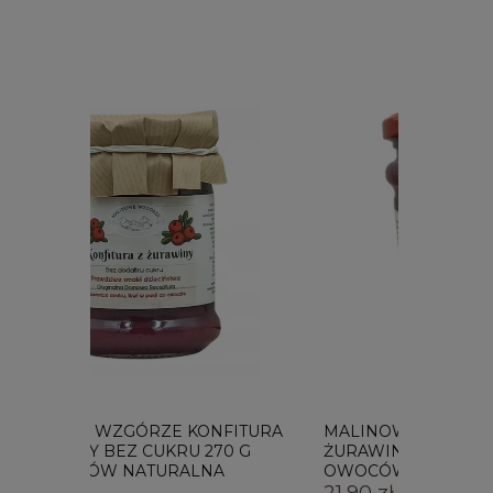
FITURA
MALINOWE WZGÓRZE DŻEM Z
MALIN
0 G
ŻURAWINY BEZ CUKRU 270 G 97%
ŻURAWI
OWOCÓW NATURALNY
85% O